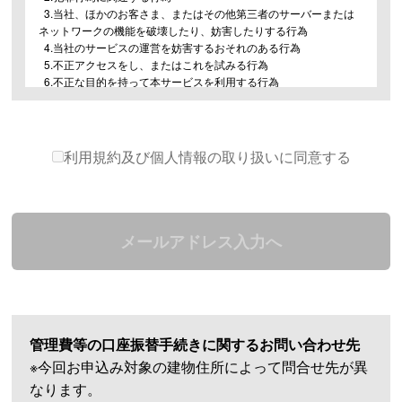
3.当社、ほかのお客さま、またはその他第三者のサーバーまたは
ネットワークの機能を破壊したり、妨害したりする行為
4.当社のサービスの運営を妨害するおそれのある行為
5.不正アクセスをし、またはこれを試みる行為
6.不正な目的を持って本サービスを利用する行為
7.他のお客さまに成りすます行為
8.当社のサービスに関連して、反社会的勢力に対して直接または
間接に利益を供与する行為
9.その他、当社が不適切と判断する行為
利用規約及び個人情報の取り扱いに同意する
第3条（本サービスの提供の停止等）
1.当社は、以下のいずれかの事由があると判断した場合、お客さま
に事前に通知することなく本サービスの全部または一部の提供を停
メールアドレス入力へ
止または中断することができるものとします。
1.本サービスにかかるコンピュータシステムの保守点検または更
新を行う場合
2.地震、落雷、火災、停電または天災などの不可抗力により、本
サービスの提供が困難となった場合
3.コンピュータまたは通信回線等が事故により停止した場合
管理費等の口座振替手続きに関するお問い合わせ先
4.その他、当社が本サービスの提供が困難と判断した場合
※今回お申込み対象の建物住所によって問合せ先が異
2.当社は、本サービスの提供の停止または中断により、お客さまま
なります。
たは第三者が被ったいかなる不利益または損害についても、一切の